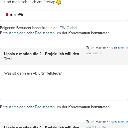
und man sieht sich am Freitag
Folgende Benutzer bedankten sich:
TW Global
Bitte
Anmelden
oder
Registrieren
um der Konversation beizutreten.
31 Mai 2015 18:13
#89165
von
benchy
Lipsia-e-motion die 2., Projekt:Ich will den
Titel
Was ist denn ein Abluftriffelblech?
Bitte
Anmelden
oder
Registrieren
um der Konversation beizutreten.
31 Mai 2015 18:35
#89168
von
M UC 334
Lipsia-e-motion die 2., Projekt:Ich will den