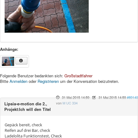
Anhänge:
Folgende Benutzer bedankten sich:
Großstadtfahrer
Bitte
Anmelden
oder
Registrieren
um der Konversation beizutreten.
31 Mai 2015 14:59
-
31 Mai 2015 14:59
#89140
von
M UC 334
Lipsia-e-motion die 2.,
Projekt:Ich will den Titel
Gepäck bereit, check
Reifen auf drei Bar, check
Ladelolita Funktionstest, Check