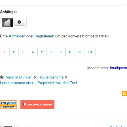
Anhänge:
Bitte
Anmelden
oder
Registrieren
um der Konversation beizutreten.
1
2
3
4
5
6
7
8
9
10
Moderatoren:
brunbjoern
Veranstaltungen
Tourenberichte
Lipsia-e-motion die 2., Projekt:Ich will den Titel