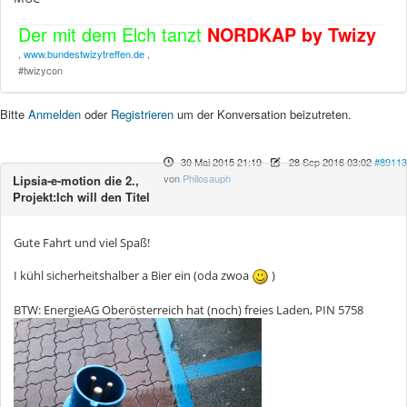
Der mit dem Elch tanzt
NORDKAP by Twizy
,
www.bundestwizytreffen.de
,
#twizycon
Bitte
Anmelden
oder
Registrieren
um der Konversation beizutreten.
30 Mai 2015 21:19
-
28 Sep 2016 03:02
#89113
von
Philosauph
Lipsia-e-motion die 2.,
Projekt:Ich will den Titel
Gute Fahrt und viel Spaß!
I kühl sicherheitshalber a Bier ein (oda zwoa
)
BTW: EnergieAG Oberösterreich hat (noch) freies Laden, PIN 5758