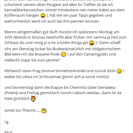
schon)mit seinem alten Peugeot auf allen Ev Treffen ist die ich
kenne(Markenzeichen: immer mindestens nen meter Kabel aus dem
Kofferraum hängen
), hat mir ein paar Tipps gegeben und
wahrscheinlich werd ich auch bei ihm pennen können.
Wenns einigermaßen gut läuft müsste ich spätestens Montag um
Acht Abends in Grünau sein(hoffe aber früher, mir samma ja ned zum
Schbass do und i mog jo a no a hoibe dringa gei
) ! Dann schaff
ichs am Dienstag locker bis Budweis(natürlich mit obligatorischem
Bild wenn ich die Brauerei finde
) auf den Campingplatz und
vielleicht sogar bis zum Jaromir!
Mittwoch dann Prag (einmal Serviettenknödel und zurück bitte
)
weiter bis Libice ins Schloss(man gönnt sich ja sonst nichts)!
und Donnerstag dann die Etappe bis Chemnitz (über Sieniawka
(Polen)) und Freitag gemütlisch nooch Leibsch weidaa...dann ist da
Kaas gschbitzt
soviel zur Theorie.....
l.g.
MUC