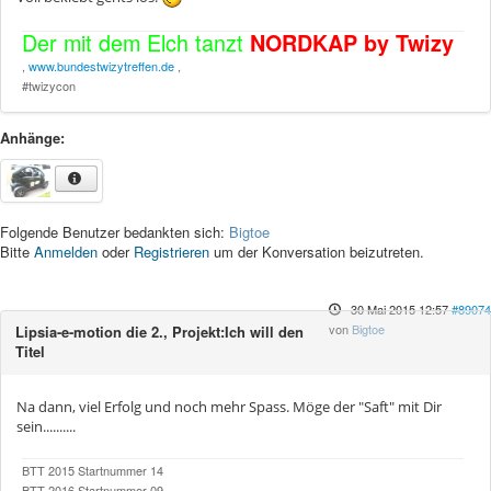
Der mit dem Elch tanzt
NORDKAP by Twizy
,
www.bundestwizytreffen.de
,
#twizycon
Anhänge:
Folgende Benutzer bedankten sich:
Bigtoe
Bitte
Anmelden
oder
Registrieren
um der Konversation beizutreten.
30 Mai 2015 12:57
#89074
von
Bigtoe
Lipsia-e-motion die 2., Projekt:Ich will den
Titel
Na dann, viel Erfolg und noch mehr Spass. Möge der "Saft" mit Dir
sein..........
BTT 2015 Startnummer 14
BTT 2016 Startnummer 09