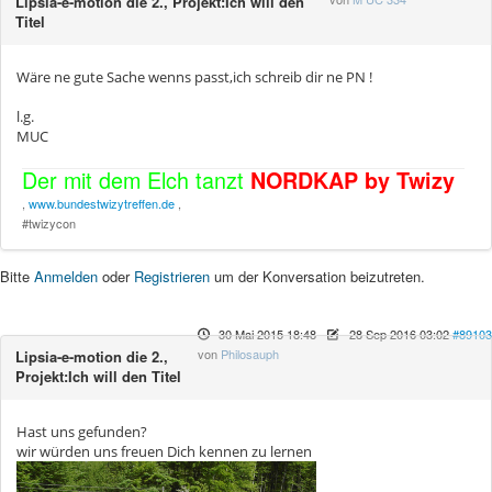
Lipsia-e-motion die 2., Projekt:Ich will den
Titel
Wäre ne gute Sache wenns passt,ich schreib dir ne PN !
l.g.
MUC
Der mit dem Elch tanzt
NORDKAP by Twizy
,
www.bundestwizytreffen.de
,
#twizycon
Bitte
Anmelden
oder
Registrieren
um der Konversation beizutreten.
30 Mai 2015 18:48
-
28 Sep 2016 03:02
#89103
von
Philosauph
Lipsia-e-motion die 2.,
Projekt:Ich will den Titel
Hast uns gefunden?
wir würden uns freuen Dich kennen zu lernen