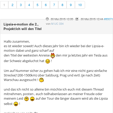
1
2
3
4
5
6
7
8
9
10
30 Mai 2015 12:39
-
30 Mai 2015 12:44
#89071
von
M UC 334
Lipsia-e-motion die 2.,
Projekt:Ich will den Titel
Hallo zusammen,
es ist wieder soweit! Auch dieses Jahr bin ich wieder bei der Lipsia-e-
motion dabei und ganz scharf auf
den Titel der weitesten Anreise
den mir ja letztes Jahr ein Tesla aus
der Schweiz abgeluchst hat
!
Um auf Nummer sicher zu gehen hab ich mir eine nicht ganz einfache
Strecke(1200-1500km) über Salzburg, Prag und evtl. (je nach Zeit)
Warschau ausgesucht !
und das ich nicht so alleine bin möchte ich euch mit diesem Thread
mitnehmen, posten , euch teilhabenlassen an meiner Freude oder
meinem Leid
auf der Tour die länger dauern wird als die Lipsia
selbst
!