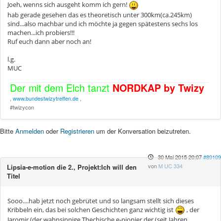
Joeh, wenns sich ausgeht komm ich gern!
hab gerade gesehen das es theoretisch unter 300km(ca.245km)
sind...also machbar und ich möchte ja gegen spätestens sechs los
machen...ich probiers!!!
Ruf euch dann aber noch an!
l.g.
MUC
Der mit dem Elch tanzt
NORDKAP by Twizy
,
www.bundestwizytreffen.de
,
#twizycon
Bitte
Anmelden
oder
Registrieren
um der Konversation beizutreten.
30 Mai 2015 20:07
#89109
von
M UC 334
Lipsia-e-motion die 2., Projekt:Ich will den
Titel
Sooo....hab jetzt noch gebrütet und so langsam stellt sich dieses
Kribbeln ein, das bei solchen Geschichten ganz wichtig ist
, der
Jaromir (der wahnsinnige Thechische e-pionier der (seit Jahren