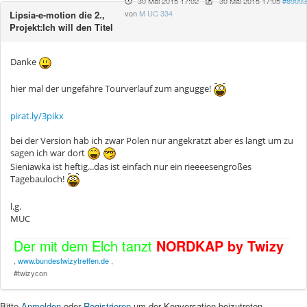
30 Mai 2015 17:02
-
30 Mai 2015 17:05
#89093
von
M UC 334
Lipsia-e-motion die 2.,
Projekt:Ich will den Titel
Danke
hier mal der ungefähre Tourverlauf zum angugge!
pirat.ly/3pikx
bei der Version hab ich zwar Polen nur angekratzt aber es langt um zu
sagen ich war dort
Sieniawka ist heftig...das ist einfach nur ein rieeeesengroßes
Tagebauloch!
l.g.
MUC
Der mit dem Elch tanzt
NORDKAP by Twizy
,
www.bundestwizytreffen.de
,
#twizycon
Bitte
Anmelden
oder
Registrieren
um der Konversation beizutreten.