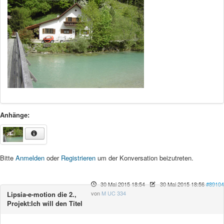
Anhänge:
Bitte
Anmelden
oder
Registrieren
um der Konversation beizutreten.
30 Mai 2015 18:54
-
30 Mai 2015 18:56
#89104
von
M UC 334
Lipsia-e-motion die 2.,
Projekt:Ich will den Titel