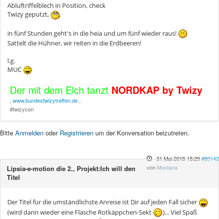
Abluftriffelblech in Position, check
Twizy geputzt,
in fünf Stunden geht's in die heia und um fünf wieder raus!
Sattelt die Hühner, wir reiten in die Erdbeeren!
l.g.
MUC
Der mit dem Elch tanzt
NORDKAP by Twizy
,
www.bundestwizytreffen.de
,
#twizycon
Bitte
Anmelden
oder
Registrieren
um der Konversation beizutreten.
31 Mai 2015 15:29
#89142
von
Montana
Lipsia-e-motion die 2., Projekt:Ich will den
Titel
Der Titel für die umständlichste Anreise ist Dir auf jeden Fall sicher
(wird dann wieder eine Flasche Rotkäppchen-Sekt
)... Viel Spaß