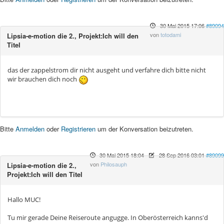
30 Mai 2015 17:06
#89094
von
totodami
Lipsia-e-motion die 2., Projekt:Ich will den
Titel
das der zappelstrom dir nicht ausgeht und verfahre dich bitte nicht
wir brauchen dich noch
Bitte
Anmelden
oder
Registrieren
um der Konversation beizutreten.
30 Mai 2015 18:04
-
28 Sep 2016 03:01
#89099
von
Philosauph
Lipsia-e-motion die 2.,
Projekt:Ich will den Titel
Hallo MUC!
Tu mir gerade Deine Reiseroute angugge. In Oberösterreich kanns'd