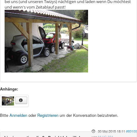
bei uns (und unseren Twizys) nächtigen und laden wenn Du möchtest
und wenn's vom Zeitablauf passt!
Anhänge:
Bitte
Anmelden
oder
Registrieren
um der Konversation beizutreten.
30 Mai 2015 18:11
#89100
von
M UC 334