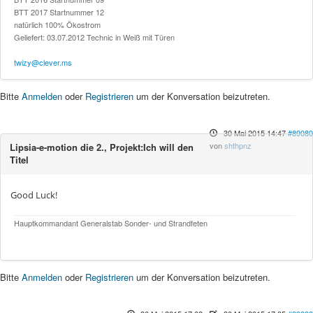
BTT 2017 Startnummer 12
natürlich 100% Ökostrom
Geliefert: 03.07.2012 Technic in Weiß mit Türen
twizy@clever.ms
Bitte
Anmelden
oder
Registrieren
um der Konversation beizutreten.
30 Mai 2015 14:47
#89080
von
shthpnz
Lipsia-e-motion die 2., Projekt:Ich will den
Titel
Good Luck!
Hauptkommandant Generalstab Sonder- und Strandfeten
Bitte
Anmelden
oder
Registrieren
um der Konversation beizutreten.